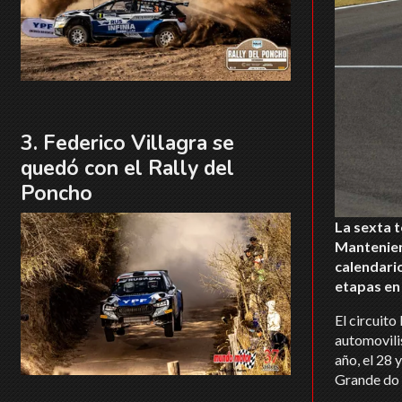
Federico Villagra se
quedó con el Rally del
Poncho
La sexta 
Mantenien
calendario
etapas en 
El circuito
automovili
año, el 28
Grande do 