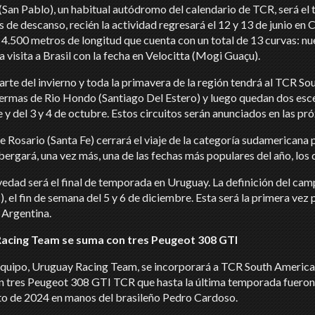
(San Pablo), un habitual autódromo del calendario de TCR, será el te
 de descanso, recién la actividad regresará el 12 y 13 de junio en
4.500 metros de longitud que cuenta con un total de 13 curvas: nueve
a visita a Brasil con la fecha en Velocitta (Mogi Guaçu).
arte del invierno y toda la primavera de la región tendrá al TCR 
 Termas de Rio Hondo (Santiago Del Estero) y luego quedan dos esce
y del 3 y 4 de octubre. Estos circuitos serán anunciados en las p
e Rosario (Santa Fe) cerrará el viaje de la categoría sudamericana p
bergará, una vez más, una de las fechas más populares del año, los 
vedad será el final de temporada en Uruguay. La definición del ca
, el fin de semana del 5 y 6 de diciembre. Esta será la primera ve
n Argentina.
acing Team se suma con tres Peugeot 308 GTI
quipo, Uruguay Racing Team, se incorporará a TCR South America
n tres Peugeot 308 GTI TCR que hasta la última temporada fueron 
 de 2024 en manos del brasileño Pedro Cardoso.