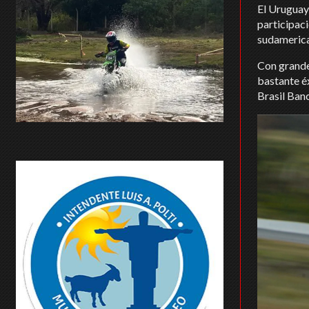
El Uruguay
participac
sudamerica
Con grande
bastante é
Brasil Ban