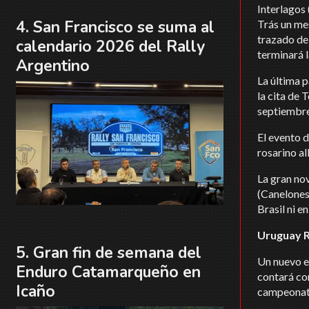
Interlagos 
San Francisco se suma al
Trás un mes
trazado de 
calendario 2026 del Rally
terminará l
Argentino
La última p
la cita de
septiembre 
El evento d
rosarino al
La gran no
(Canelones)
Brasil ni e
Uruguay R
Gran fin de semana del
Un nuevo e
Enduro Catamarqueño en
contará co
Icaño
campeonato