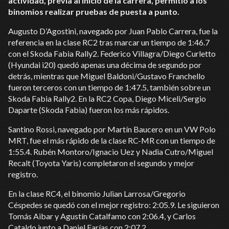
actividad, previa al inicio de la carrera, permitió a los
binomios realizar pruebas de puesta a punto.
Augusto D’Agostini, navegado por Juan Pablo Carrera, fue la
referencia en la clase RC2 tras marcar un tiempo de 1:46.7
con el Skoda Fabia Rally2. Federico Villagra/Diego Curletto
(Hyundai i20) quedó apenas una décima de segundo por
detrás, mientras que Miguel Baldoni/Gustavo Franchello
fueron terceros con un tiempo de 1:47.5, también sobre un
Skoda Fabia Rally2. En la RC2 Copa, Diego Miceli/Sergio
Daparte (Skoda Fabia) fueron los más rápidos.
Santino Rossi, navegado por Martín Baucero en un VW Polo
MRT, fue el más rápido de la clase RC-MR con un tiempo de
1:55.4. Rubén Montoro/Ignacio Uez y Nadia Cutro/Miguel
Recalt (Toyota Yaris) completaron el segundo y mejor
registro.
En la clase RC4, el binomio Julian Larrosa/Gregorio
Céspedes se quedó con el mejor registro: 2:05.9. Le siguieron
Tomás Aibar y Agustín Catalfamo con 2:06.4, y Carlos
Cataldo junto a Daniel Farías con 2:07.2.