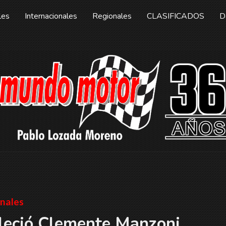
les
Internacionales
Regionales
CLASIFICADOS
D
nales
leció Clemente Manzoni