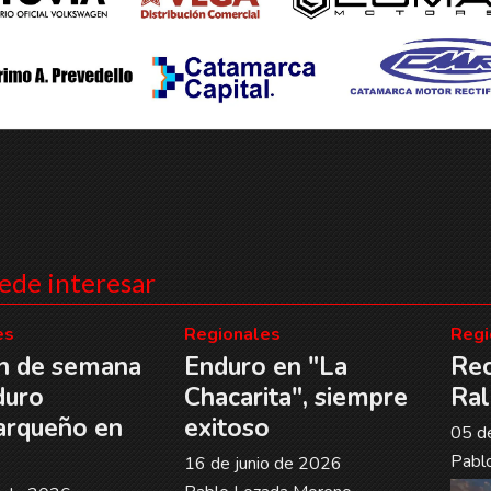
ede interesar
es
Regionales
Regi
in de semana
Enduro en "La
Rec
duro
Chacarita", siempre
Ral
rqueño en
exitoso
05 d
Pabl
16 de junio de 2026