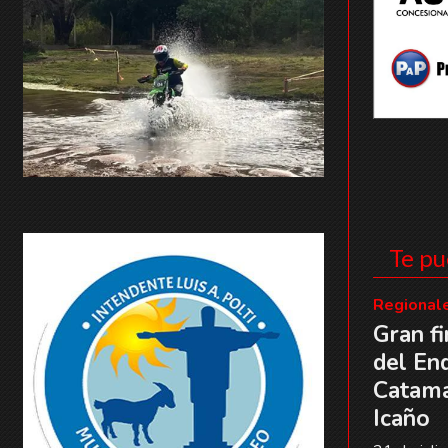
Te pu
Regional
Gran f
del En
Catama
Icaño