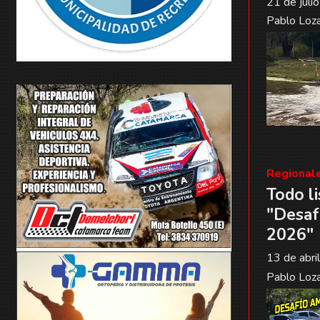
21 de juli
Pablo Loz
Regional
Todo li
"Desaf
2026"
13 de abri
Pablo Loz