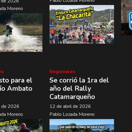
Pablo Lozada Moreno
o de 2026
ada Moreno
es
Regionales
sto para el
Se corrió la 1ra del
ío Ambato
año del Rally
Catamarqueño
l de 2026
12 de abril de 2026
ada Moreno
Pablo Lozada Moreno