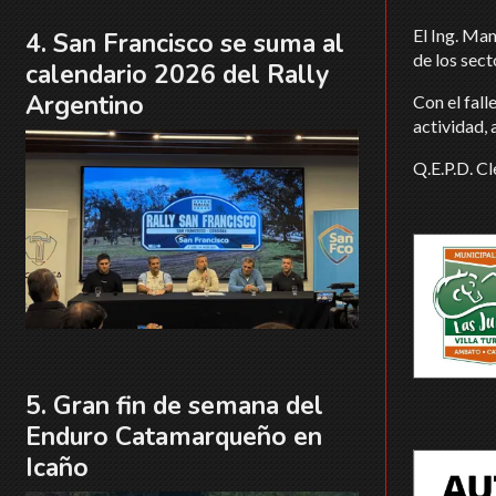
El Ing. Ma
San Francisco se suma al
de los sec
calendario 2026 del Rally
Argentino
Con el fall
actividad, 
Q.E.P.D. C
Gran fin de semana del
Enduro Catamarqueño en
Icaño